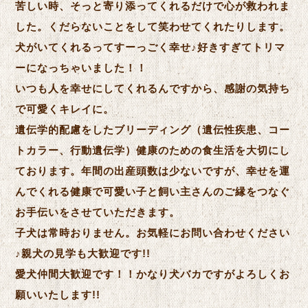
苦しい時、そっと寄り添ってくれるだけで心が救われま
した。くだらないことをして笑わせてくれたりします。
犬がいてくれるってすーっごく幸せ♪好きすぎてトリマ
ーになっちゃいました！！
いつも人を幸せにしてくれるんですから、感謝の気持ち
で可愛くキレイに。
遺伝学的配慮をしたブリーディング（遺伝性疾患、コー
トカラー、行動遺伝学）健康のための食生活を大切にし
ております。年間の出産頭数は少ないですが、幸せを運
んでくれる健康で可愛い子と飼い主さんのご縁をつなぐ
お手伝いをさせていただきます。
子犬は常時おりません。お気軽にお問い合わせください
♪親犬の見学も大歓迎です!!
愛犬仲間大歓迎です！！かなり犬バカですがよろしくお
願いいたします!!